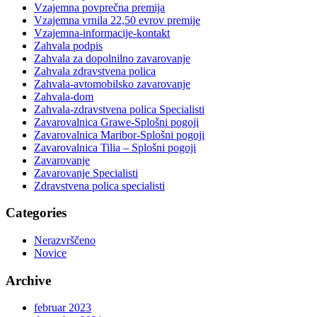
Vzajemna povprečna premija
Vzajemna vrnila 22,50 evrov premije
Vzajemna-informacije-kontakt
Zahvala podpis
Zahvala za dopolnilno zavarovanje
Zahvala zdravstvena polica
Zahvala-avtomobilsko zavarovanje
Zahvala-dom
Zahvala-zdravstvena polica Specialisti
Zavarovalnica Grawe-Splošni pogoji
Zavarovalnica Maribor-Splošni pogoji
Zavarovalnica Tilia – Splošni pogoji
Zavarovanje
Zavarovanje Specialisti
Zdravstvena polica specialisti
Categories
Nerazvrščeno
Novice
Archive
februar 2023