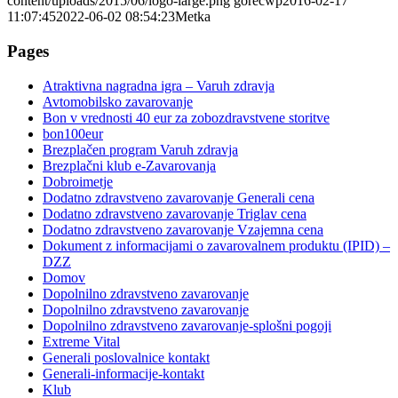
content/uploads/2015/06/logo-large.png
gorecwp
2016-02-17
11:07:45
2022-06-02 08:54:23
Metka
Pages
Atraktivna nagradna igra – Varuh zdravja
Avtomobilsko zavarovanje
Bon v vrednosti 40 eur za zobozdravstvene storitve
bon100eur
Brezplačen program Varuh zdravja
Brezplačni klub e-Zavarovanja
Dobroimetje
Dodatno zdravstveno zavarovanje Generali cena
Dodatno zdravstveno zavarovanje Triglav cena
Dodatno zdravstveno zavarovanje Vzajemna cena
Dokument z informacijami o zavarovalnem produktu (IPID) –
DZZ
Domov
Dopolnilno zdravstveno zavarovanje
Dopolnilno zdravstveno zavarovanje
Dopolnilno zdravstveno zavarovanje-splošni pogoji
Extreme Vital
Generali poslovalnice kontakt
Generali-informacije-kontakt
Klub