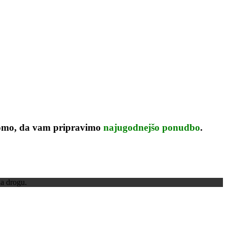
bomo, da vam pripravimo
najugodnejšo ponudbo
.
na drogu.