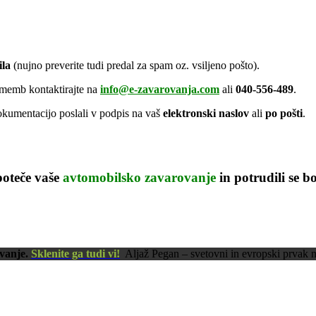
ila
(nujno preverite tudi predal za spam oz. vsiljeno pošto).
rememb kontaktirajte na
info@e-zavarovanja.com
ali
040-556-489
.
okumentacijo poslali v podpis na vaš
elektronski naslov
ali
po pošti
.
poteče vaše
avtomobilsko zavarovanje
in potrudili se 
vanje.
Sklenite ga tudi vi!
Aljaž Pegan – svetovni in evropski prvak 