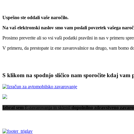
Uspešno ste oddali vaše naročilo.
Na vaš elektronski naslov smo vam poslali povzetek vašega naroč
Prosimo preverite ali so vsi vaši podatki pravilni in nas v primeru sp
V primeru, da prestopate iz ene zavarovalnice na drugo, vam bomo d
S klikom na spodnjo sličico nam sporočite kdaj vam 
Izbral sem
E-zavarovanja in sklenil
dopolnilno zdravstveno zavaro