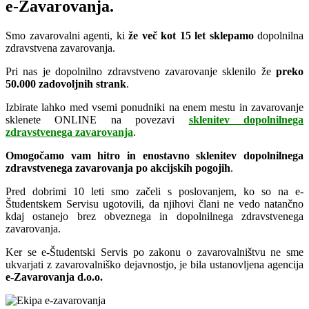
e-Zavarovanja.
Smo zavarovalni agenti, ki
že več kot 15 let sklepamo
dopolnilna
zdravstvena zavarovanja.
Pri nas je dopolnilno zdravstveno zavarovanje sklenilo že
preko
50.000 zadovoljnih strank
.
Izbirate lahko med vsemi ponudniki na enem mestu in zavarovanje
sklenete ONLINE na povezavi
sklenitev dopolnilnega
zdravstvenega zavarovanja
.
Omogočamo vam hitro in enostavno sklenitev dopolnilnega
zdravstvenega zavarovanja po akcijskih pogojih
.
Pred dobrimi 10 leti smo začeli s poslovanjem, ko so na e-
Študentskem Servisu ugotovili, da njihovi člani ne vedo natančno
kdaj ostanejo brez obveznega in dopolnilnega zdravstvenega
zavarovanja.
Ker se e-Študentski Servis po zakonu o zavarovalništvu ne sme
ukvarjati z zavarovalniško dejavnostjo, je bila ustanovljena agencija
e-Zavarovanja d.o.o.