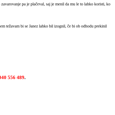
varovanje pa je plačeval, saj je menil da mu le to lahko koristi, ko
sem težavam bi se Janez lahko bil izognil, če bi ob odhodu prekinil
040 556 489
.