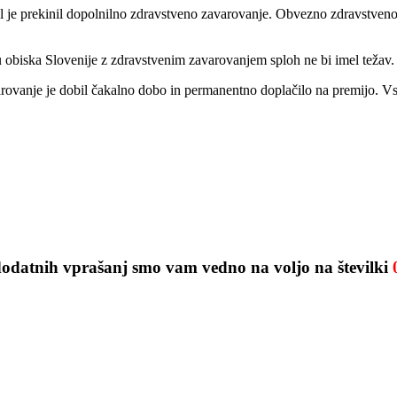
je prekinil dopolnilno zdravstveno zavarovanje. Obvezno zdravstveno za
 obiska Slovenije z zdravstvenim zavarovanjem sploh ne bi imel težav.
avarovanje je dobil čakalno dobo in permanentno doplačilo na premijo. V
odatnih vprašanj smo vam vedno na voljo na številki