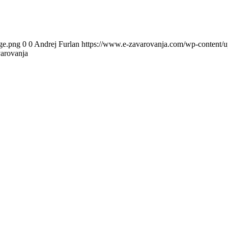
ge.png
0
0
Andrej Furlan
https://www.e-zavarovanja.com/wp-content/u
varovanja