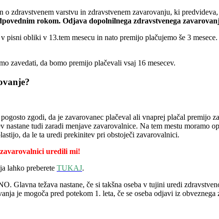
n o zdravstvenem varstvu in zdravstvenem zavarovanju, ki predvideva,
odpovednim rokom. Odjava dopolnilnega zdravstvenega zavarovan
 pisni obliki v 13.tem mesecu in nato premijo plačujemo še 3 mesece.
mo zavedati, da bomo premijo plačevali vsaj 16 mesecev.
ovanje?
 pogosto zgodi, da je zavarovanec plačeval ali vnaprej plačal premijo z
tev nastane tudi zaradi menjave zavarovalnice. Na tem mestu moramo opoz
ijo, da le ta uredi prekinitev pri obstoječi zavarovalnici.
avarovalnici uredili mi!
ja lahko preberete
TUKAJ
.
O. Glavna težava nastane, če si takšna oseba v tujini uredi zdravstven
anja je mogoča pred potekom 1. leta, če se oseba odjavi iz obveznega 