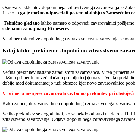
Osnova za sklenitev dopolnilnega zdravstvenega zavarovanja je Zako
1. leto in
ga je možno odpovedati po tem obdobju s 3-mesečnim 
Tehnično gledano
lahko namero o odpovedi zavarovalnici pošljemo v
sklepamo za najmanj 16 mesecev
.
V primeru sklenitve dopolnilnega zdravstvenega zavarovanja se mora
Kdaj lahko prekinemo dopolnilno zdravstveno zavar
Večina prekinitev nastane zaradi smrti zavarovanca. V teh primerih se
takšnih primerih preveč plačano premijo terjajo nazaj. Veliko prekini
dobijo med dokumentacijo tudi obrazec kjer novo zavarovalnico pooblast
V primeru menjave zavarovalnice, bomo prekinitev pri obstoječi z
Kako zamenjati zavarovalnico dopolnilnega zdravstvenega zavarovan
Veliko prekinitev se dogodi tudi, ko se nekdo odpravi na delo v TUJIN
zdravstveno zavarovanje. Odjava dopolnilnega zdravstvenega zavarov