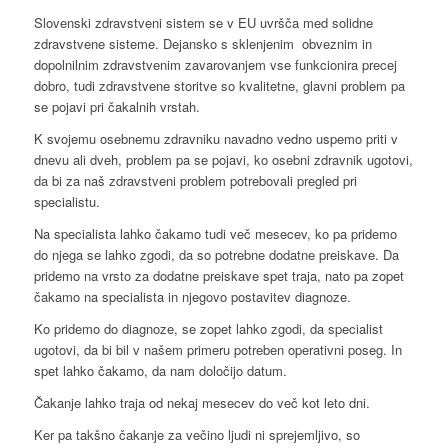
Slovenski zdravstveni sistem se v EU uvršča med solidne
zdravstvene sisteme. Dejansko s sklenjenim obveznim in
dopolnilnim zdravstvenim zavarovanjem vse funkcionira precej
dobro, tudi zdravstvene storitve so kvalitetne, glavni problem pa
se pojavi pri čakalnih vrstah.
K svojemu osebnemu zdravniku navadno vedno uspemo priti v
dnevu ali dveh, problem pa se pojavi, ko osebni zdravnik ugotovi,
da bi za naš zdravstveni problem potrebovali pregled pri
specialistu.
Na specialista lahko čakamo tudi več mesecev, ko pa pridemo
do njega se lahko zgodi, da so potrebne dodatne preiskave. Da
pridemo na vrsto za dodatne preiskave spet traja, nato pa zopet
čakamo na specialista in njegovo postavitev diagnoze.
Ko pridemo do diagnoze, se zopet lahko zgodi, da specialist
ugotovi, da bi bil v našem primeru potreben operativni poseg. In
spet lahko čakamo, da nam določijo datum.
Čakanje lahko traja od nekaj mesecev do več kot leto dni.
Ker pa takšno čakanje za večino ljudi ni sprejemljivo, so