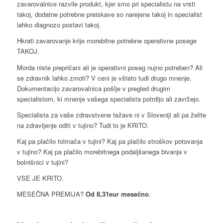
zavarovalnice razvile produkt, kjer smo pri specialistu na vrsti
takoj, dodatne potrebne preiskave so narejene takoj in specialist
lahko diagnozo postavi takoj.
Hkrati zavarovanje krije morebitne potrebne operativne posege
TAKOJ.
Morda niste prepričani ali je operativni poseg nujno potreben? Ali
se zdravnik lahko zmoti? V ceni je všteto tudi drugo mnenje.
Dokumentacijo zavarovalnica pošlje v pregled drugim
specialistom, ki mnenje vašega specialista potrdijo ali zavržejo.
Specialista za vaše zdravstvene težave ni v Sloveniji ali pa želite
na zdravljenje oditi v tujino? Tudi to je KRITO.
Kaj pa plačilo tolmača v tujini? Kaj pa plačilo stroškov potovanja
v tujino? Kaj pa plačilo morebitnega podaljšanega bivanja v
bolnišnici v tujini?
VSE JE KRITO.
MESEČNA PREMIJA?
Od 8,31eur mesečno
.