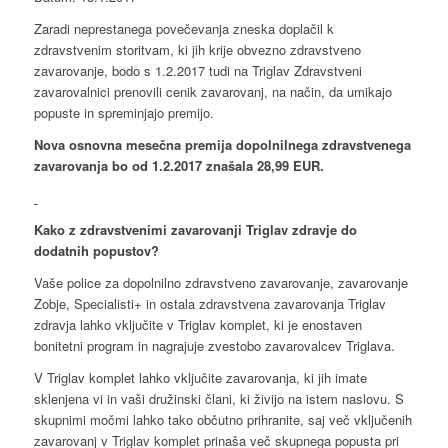
Zaradi neprestanega povečevanja zneska doplačil k
zdravstvenim storitvam, ki jih krije obvezno zdravstveno
zavarovanje, bodo s 1.2.2017 tudi na Triglav Zdravstveni
zavarovalnici prenovili cenik zavarovanj, na način, da umikajo
popuste in spreminjajo premijo.
Nova osnovna mesečna premija dopolnilnega zdravstvenega
zavarovanja bo od 1.2.2017 znašala 28,99 EUR.
Kako z zdravstvenimi zavarovanji Triglav zdravje do
dodatnih popustov?
Vaše police za dopolnilno zdravstveno zavarovanje, zavarovanje
Zobje, Specialisti+ in ostala zdravstvena zavarovanja Triglav
zdravja lahko vključite v Triglav komplet, ki je enostaven
bonitetni program in nagrajuje zvestobo zavarovalcev Triglava.
V Triglav komplet lahko vključite zavarovanja, ki jih imate
sklenjena vi in vaši družinski člani, ki živijo na istem naslovu. S
skupnimi močmi lahko tako občutno prihranite, saj več vključenih
zavarovanj v Triglav komplet prinaša več skupnega popusta pri