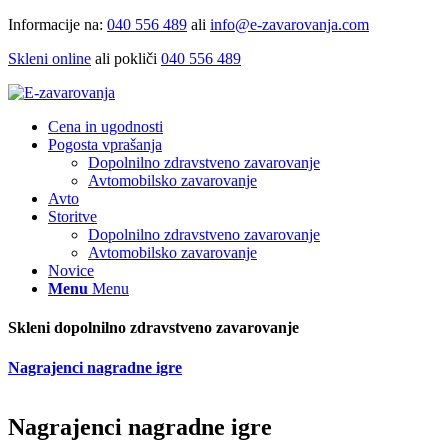
Informacije na:
040 556 489
ali
info@e-zavarovanja.com
Skleni online
ali pokliči
040 556 489
Cena in ugodnosti
Pogosta vprašanja
Dopolnilno zdravstveno zavarovanje
Avtomobilsko zavarovanje
Avto
Storitve
Dopolnilno zdravstveno zavarovanje
Avtomobilsko zavarovanje
Novice
Menu
Menu
Skleni dopolnilno zdravstveno zavarovanje
Nagrajenci nagradne igre
Nagrajenci nagradne igre