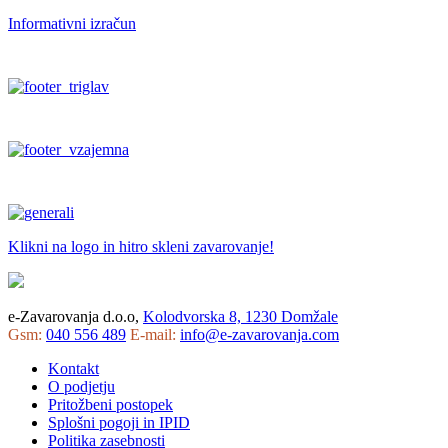
Informativni izračun
Klikni na logo in hitro skleni zavarovanje!
e-Zavarovanja d.o.o,
Kolodvorska 8, 1230 Domžale
Gsm:
040 556 489
E-mail:
info@e-zavarovanja.com
Kontakt
O podjetju
Pritožbeni postopek
Splošni pogoji in IPID
Politika zasebnosti