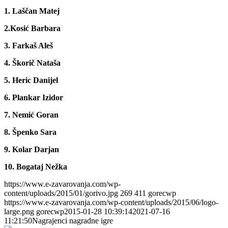
1. Laščan Matej
2.Kosić Barbara
3. Farkaš Aleš
4. Škorič Nataša
5. Heric Danijel
6. Plankar Izidor
7. Nemić Goran
8. Špenko Sara
9. Kolar Darjan
10. Bogataj Nežka
https://www.e-zavarovanja.com/wp-
content/uploads/2015/01/gorivo.jpg
269
411
gorecwp
https://www.e-zavarovanja.com/wp-content/uploads/2015/06/logo-
large.png
gorecwp
2015-01-28 10:39:14
2021-07-16
11:21:50
Nagrajenci nagradne igre