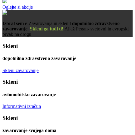
Oglejte si akcije
Izbral sem
e-Zavarovanja in sklenil
dopolnilno zdravstveno
zavarovanje.
Skleni ga tudi ti!
Aljaž Pegan- svetovni in evropski
prvak na drogu.
Skleni
dopolnilno zdravstveno zavarovanje
Skleni zavarovanje
Skleni
avtomobilsko zavarovanje
Informativni izračun
Skleni
zavarovanje svojega doma