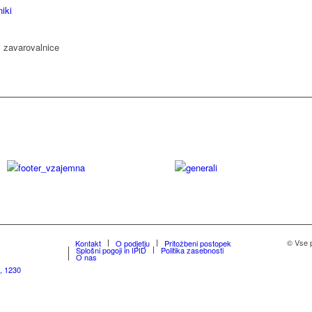
i zavarovalnice
© Vse 
Kontakt
O podjetju
Pritožbeni postopek
Splošni pogoji in IPID
Politika zasebnosti
O nas
, 1230