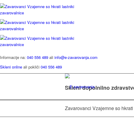
Informacije na:
040 556 489
ali
info@e-zavarovanja.com
Skleni online
ali pokliči
040 556 489
Skleni dopolnilno zdravst
Zavarovanci Vzajemne so hkrati 