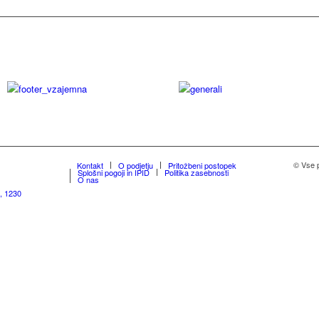
© Vse 
Kontakt
O podjetju
Pritožbeni postopek
Splošni pogoji in IPID
Politika zasebnosti
O nas
, 1230