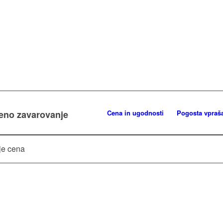
veno zavarovanje
Cena in ugodnosti
Pogosta vpraš
je cena